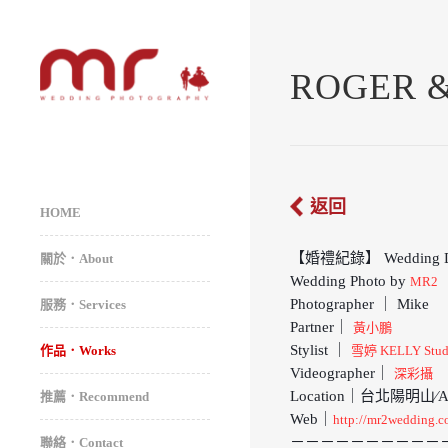
ROGER 
返回
HOME
【婚禮紀錄】 Wedding
關於．About
Wedding Photo by
MR2
Photographer ｜ Mike
服務．Services
Partner｜
黃小鵬
Stylist ｜
作品．Works
雪婷 KELLY S
Videographer｜
深彩攝
Location｜台北陽明山∕Ange
推薦．Recommend
Web｜
http://mr2wedding.c
－－－－－－－－－－
聯絡．Contact