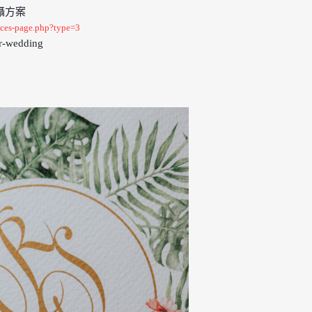
攝方案
ices-page.php?type=3
wedding